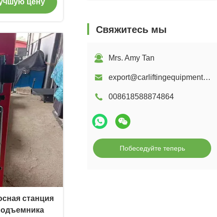
учшую цену
Свяжитесь мы
Mrs. Amy Tan
export@carliftingequipments.com
008618588874864
Побеседуйте теперь
осная станция
подъемника