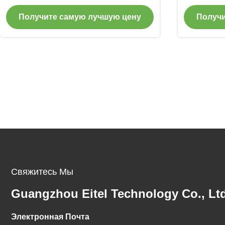
коррозионностойкий 8.7/9/14M
диаметро
Получите самую лучшую цену
Получи
обсл
Свяжитесь Мы
Guangzhou Eitel Technology Co., Ltd
Электронная Почта