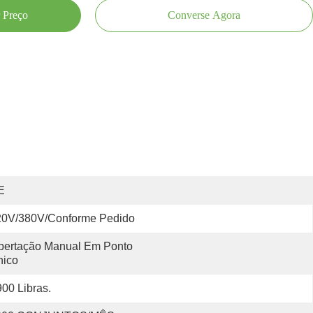
 Preço
Converse Agora
E
20V/380V/conforme Pedido
bertação Manual Em Ponto 
nico
00 Libras.