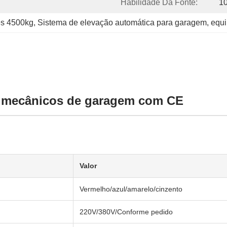
Habilidade Da Fonte:
1
es 4500kg
, 
Sistema de elevação automática para garagem
, 
equi
a mecânicos de garagem com CE
Valor
Vermelho/azul/amarelo/cinzento
220V/380V/Conforme pedido