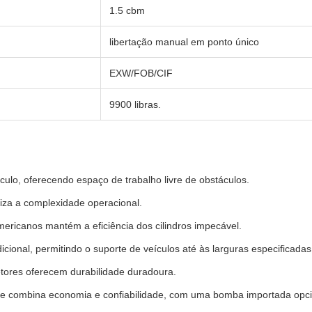
1.5 cbm
libertação manual em ponto único
EXW/FOB/CIF
9900 libras.
ículo, oferecendo espaço de trabalho livre de obstáculos.
miza a complexidade operacional.
mericanos mantém a eficiência dos cilindros impecável.
ional, permitindo o suporte de veículos até às larguras especificadas
tores oferecem durabilidade duradoura.
ue combina economia e confiabilidade, com uma bomba importada opcio