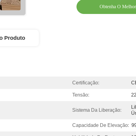
Obtenha O Melhor
o Produto
Certificação:
C
Tensão:
2
Li
Sistema Da Liberação:
Ú
Capacidade De Elevação:
99