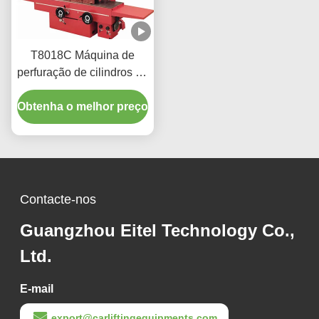
T8018C Máquina de
perfuração de cilindros de
alta precisão para
Obtenha o melhor preço
veículos pesados
Contacte-nos
Guangzhou Eitel Technology Co.,
Ltd.
E-mail
export@carliftingequipments.com