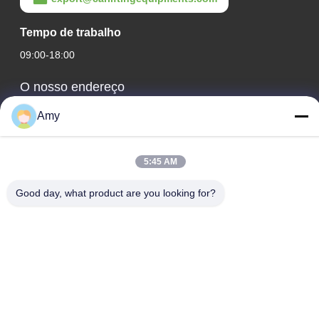
Tempo de trabalho
09:00-18:00
O nosso endereço
Endereço da empresa
Amy
Estrada nacional 106, distrito de Huadu, cidade de
Guangzhou
5:45 AM
Endereço da Fábrica
Good day, what product are you looking for?
Estrada nacional 106, distrito de Huadu, cidade de
Guangzhou
Telefone
008618588874864