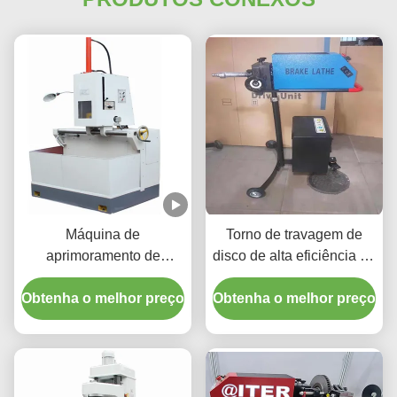
Máquina de
Torno de travagem de
aprimoramento de
disco de alta eficiência de
cilindros de alta precisão
120 rpm para
Obtenha o melhor preço
1.1/1.5kw Para veículos
Obtenha o melhor preço
manutenção de veículos
cilindro
T2009