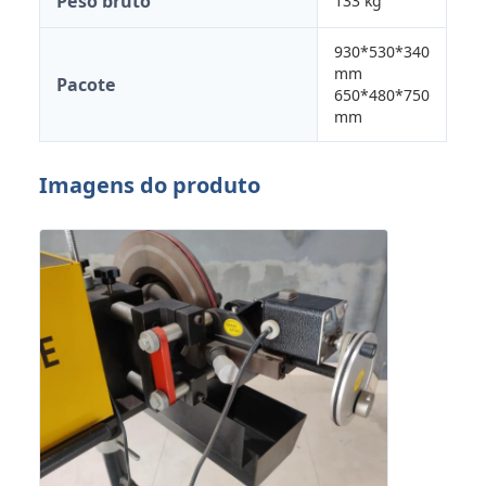
Peso bruto
133 kg
930*530*340
mm
Pacote
650*480*750
mm
Imagens do produto