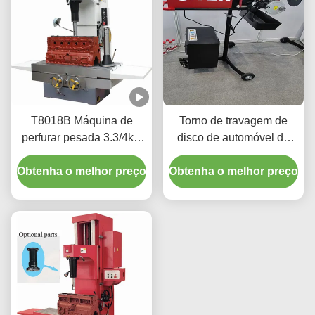
T8018B Máquina de
Torno de travagem de
perfurar pesada 3.3/4kw
disco de automóvel de
com uma interface fácil
alto desempenho
Obtenha o melhor preço
de usar
Obtenha o melhor preço
220v/110v para oficina
T2009