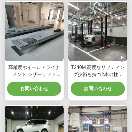
高精度ホイールアライナ
T240M 高度なリフティン
メント シザーリフト
グ技術を持つ2本の柱の
T400D 4000kg ワークシ
ガントリーカーリフティ
お問い合わせ
ョップ容量
お問い合わせ
ング機器