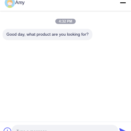
Amy
作業時間
09:00-18:00
4:32 PM
住所
Good day, what product are you looking for?
会社の住所
106国道 広州市 黄道区
工場の住所
106国道 広州市 黄道区
Tel
008618588874864
中国の良質 自動車のリフティング機器 メーカー。Copyright©
-2026 Guangzhou Eitel Technology Co., Ltd. . 複製権所有。