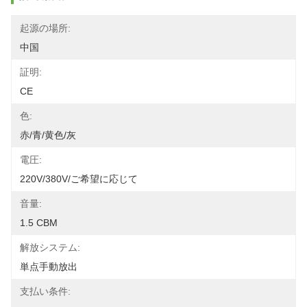
起源の場所:
中国
証明:
CE
色:
赤/青/黄色/灰
電圧:
220V/380V/ご希望に応じて
音量:
1.5 CBM
解放システム:
単点手動放出
支払い条件: