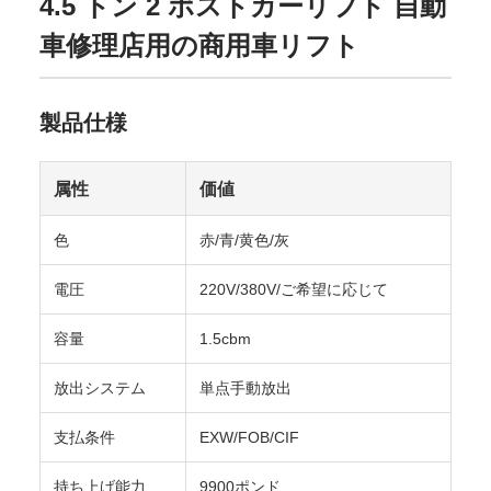
4.5 トン 2 ポストカーリフト 自動
車修理店用の商用車リフト
製品仕様
属性
価値
色
赤/青/黄色/灰
電圧
220V/380V/ご希望に応じて
容量
1.5cbm
放出システム
単点手動放出
支払条件
EXW/FOB/CIF
持ち上げ能力
9900ポンド