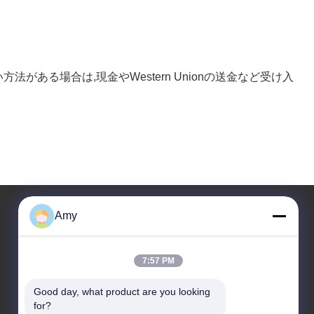
法がある場合は,現金やWestern Unionの送金など受け入
Amy
住所
7:57 PM
会社の住所
106国道 広州市 黄道区
Good day, what product are you looking 
for?