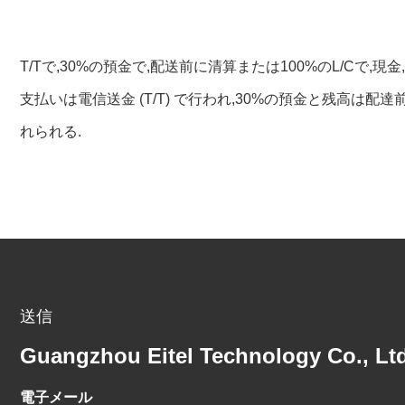
T/Tで,30%の預金で,配送前に清算または100%のL/Cで
支払いは電信送金 (T/T) で行われ,30%の預金と残高は配
れられる.
送信
Guangzhou Eitel Technology Co., Ltd
電子メール