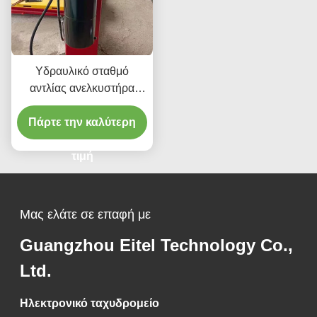
Υδραυλικό σταθμό
αντλίας ανελκυστήρα
αυτοκινήτου ομαλή
λειτουργία με δεξαμενή
Πάρτε την καλύτερη
12L
τιμή
Μας ελάτε σε επαφή με
Guangzhou Eitel Technology Co.,
Ltd.
Ηλεκτρονικό ταχυδρομείο