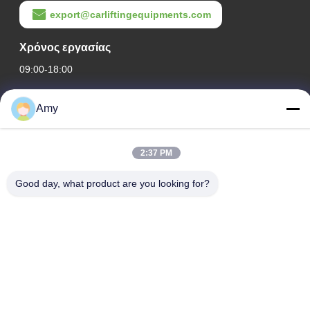
export@carliftingequipments.com
Χρόνος εργασίας
09:00-18:00
Η διεύθυνσή μας
Amy
Διεύθυνση Εταιρείας
Εθνικός δρόμος 106, συνοικία Huadu, πόλη Guangzhou
2:37 PM
Διεύθυνση Εργοστασίου
Good day, what product are you looking for?
Εθνικός δρόμος 106, συνοικία Huadu, πόλη Guangzhou
Τηλ.
008618588874864