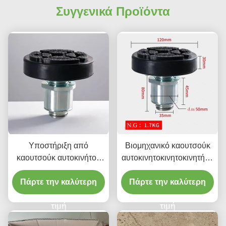
Συγγενικά Προϊόντα
Υποστήριξη από
Βιομηχανικό καουτσούκ
καουτσούκ αυτοκινήτου
αυτοκινητοκινητοκινητήρα
30 mm πάχος για
ανθεκτικό στην φθορά για
Πάρτε την καλύτερη
συντήρηση και
Πάρτε την καλύτερη
την προστασία
προστασία αυτοκινήτων
αυτοκινήτων
τιμή
τιμή