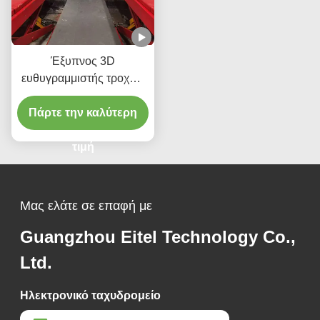
Έξυπνος 3D
ευθυγραμμιστής τροχών
X6 Διπλές οθόνες
Πάρτε την καλύτερη
Παρακολούθηση σε
πραγματικό χρόνο και 3D
απεικόνιση υψηλής
τιμή
ακρίβειας για τέλεια
ευθυγράμμιση
Μας ελάτε σε επαφή με
Guangzhou Eitel Technology Co.,
Ltd.
Ηλεκτρονικό ταχυδρομείο