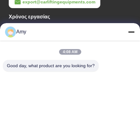
export@carliftingequipments.com
Χρόνος εργασίας
09:00-18:00
Amy
Η διεύθυνσή μας
4:08 AM
Διεύθυνση Εταιρείας
Εθνικός δρόμος 106, συνοικία Huadu, πόλη Guangzhou
Good day, what product are you looking for?
Διεύθυνση Εργοστασίου
Εθνικός δρόμος 106, συνοικία Huadu, πόλη Guangzhou
Τηλ.
008618588874864
Καλή ποιότητα της Κίνας Εξοπλισμός ανύψωσης αυτοκινήτων