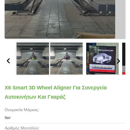
X6 Smart 3D Wheel Aligner Για Συνεργεία
Αυτοκινήτων Και Γκαράζ
Ονομασία Μάρκας:
Iter
Αριθμός Μοντέλου: