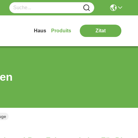
Haus
Produits
Zitat
ten
uge