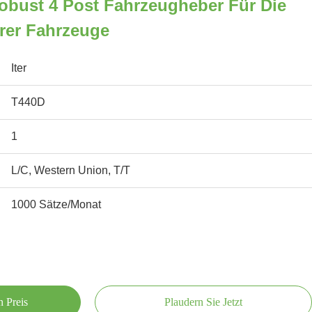
obust 4 Post Fahrzeugheber Für Die
rer Fahrzeuge
Iter
T440D
1
L/C, Western Union, T/T
1000 Sätze/Monat
n Preis
Plaudern Sie Jetzt