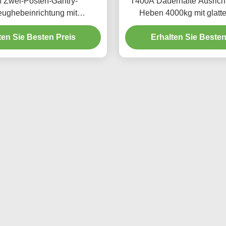
 Zwei-Posten-Gantry-
T400A Dauerhafte Ausrich
ughebeinrichtung mit
Heben 4000kg mit glat
chrittener Hebetechnik
ten Sie Besten Preis
Erhalten Sie Besten