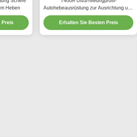
tung Schere
T400A Ultra-Niedrigprofil-
tem Heben
Autohebeausrüstung zur Ausrichtung und
Wartung
 Preis
Erhalten Sie Besten Preis