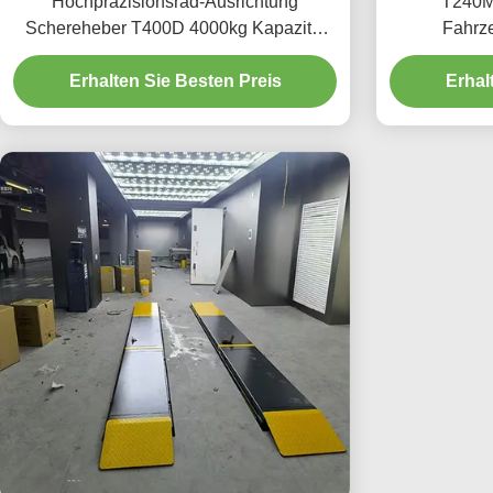
Hochpräzisionsrad-Ausrichtung
T240M
Schereheber T400D 4000kg Kapazität
Fahrze
für Werkstätten
fortges
Erhalten Sie Besten Preis
Erhal