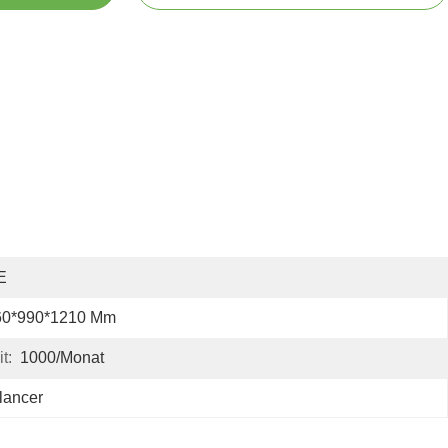
E
60*990*1210 Mm
t:
1000/Monat
lancer