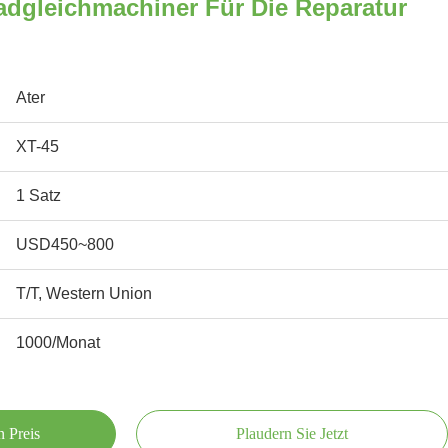
adgleichmachiner Für Die Reparatur
Ater
XT-45
1 Satz
USD450~800
T/T, Western Union
1000/Monat
n Preis
Plaudern Sie Jetzt