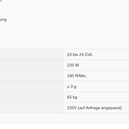
n
rung
10 bis 24 Zoll.
220 W
180 R/Min.
≤ 3 g
65 kg
220V (auf Anfrage angepasst)