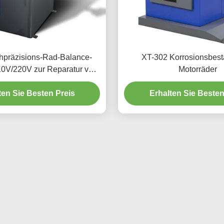
hpräzisions-Rad-Balance-
XT-302 Korrosionsbestä
0V/220V zur Reparatur von
Motorräder
Fahrzeugen
ten Sie Besten Preis
Erhalten Sie Besten