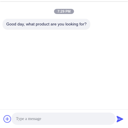
এখন চ্যাট করুন
অনুসন্ধান পাঠান
7:29 PM
#
ট্রাকের টায়ার চেঞ্জার
#
টায়ার পরিবর্তন সরঞ্জাম
#
বৈদ্যুতিক টায়ার চেঞ্জার
Good day, what product are you looking for?
টায়ার চেঞ্জার
2025-07-04
202 ভিউ
ট্রাক এবং বাসের বৈদ্যুতিক টায়ার চেঞ্জার, রিমের ব্যাস ১৪-২৬ ইঞ্চি পণ্যের সংক্ষিপ্ত বিবরণ ভারী শুল্কের
অ্যাপ্লিকেশনগুলিতে সহজ অপারেশন এবং উচ্চ পারফরম্যান্সের জন্য ডিজাইন করা উন্নত সুপার ট্রাক এবং বাস
ট...
আরও দেখুন
দর্শনার্থীর বার্তা
বার্তা পাঠান