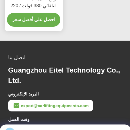
التلقائي 380 فولت / 220
فولت مع تصميم منخفض
احصل على أفضل سعر
اتصل بنا
Guangzhou Eitel Technology Co.,
Ltd.
البريد الإلكتروني
export@carliftingequipments.com
وقت العمل
09:00-18:00