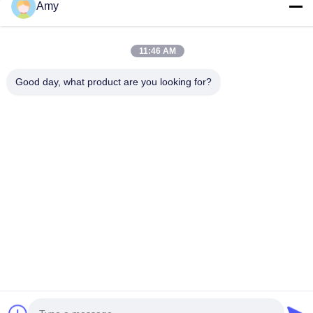
Amy
عنواننا
11:46 AM
عنوان الشركة
الطريق الوطني رقم 106، منطقة هودو، مدينة قوانغتشو
Good day, what product are you looking for?
عنوان المصنع
الطريق الوطني رقم 106، منطقة هودو، مدينة قوانغتشو
الهاتف
008618588874864
الصين جودة جيدة معدات رفع السيارات المورد. حقوق الطبع والنشر ©
-2026 Guangzhou Eitel Technology Co., Ltd. جميع الحقوق محفوظة
خريطة الموقع
|
سياسة الخصوصية