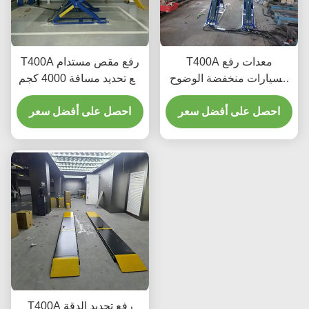
T400A معدات رفع
T400A رفع مقص مستدام
السيارات منخفضة الوضوح
مع تحديد مسافة 4000 كجم
للغاية للتحقيق والصيانة
مع رفع سلس
احصل على أفضل سعر
احصل على أفضل سعر
T400A رفع تحديد الدقة