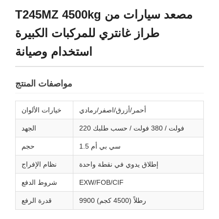
T245MZ 4500kg مصعد سيارات من
طراز غانتري للمركبات الكبيرة
استخدام وصيانة
مواصفات المنتج
أحمر/أزرق/اصفر/رمادي
خيارات الألوان
220 فولت / 380 فولت / حسب طلبك
الجهد
1.5 سي بي أم
حجم
إطلاق يدوي في نقطة واحدة
نظام الإفراج
EXW/FOB/CIF
شروط الدفع
9900 رطلاً (4500 كجم)
قدرة الرفع