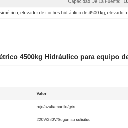
Capacidad De La Fuente:
1
simétrico
, 
elevador de coches hidráulico de 4500 kg
, 
elevador 
trico 4500kg Hidráulico para equipo de
Valor
rojo/azul/amarillo/gris
220V/380V/Según su solicitud