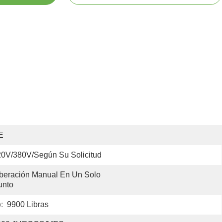
E
0V/380V/según Su Solicitud
iberación Manual En Un Solo 
unto
:
9900 Libras