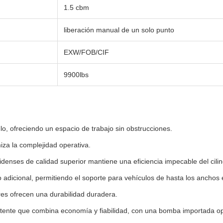
1.5 cbm
liberación manual de un solo punto
EXW/FOB/CIF
9900lbs
ulo, ofreciendo un espacio de trabajo sin obstrucciones.
iza la complejidad operativa.
denses de calidad superior mantiene una eficiencia impecable del cilin
adicional, permitiendo el soporte para vehículos de hasta los anchos 
res ofrecen una durabilidad duradera.
stente que combina economía y fiabilidad, con una bomba importada op