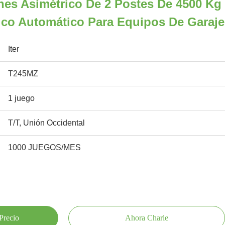
es Asímétrico De 2 Postes De 4500 Kg
ico Automático Para Equipos De Garaje
Iter
T245MZ
1 juego
T/T, Unión Occidental
1000 JUEGOS/MES
Precio
Ahora Charle