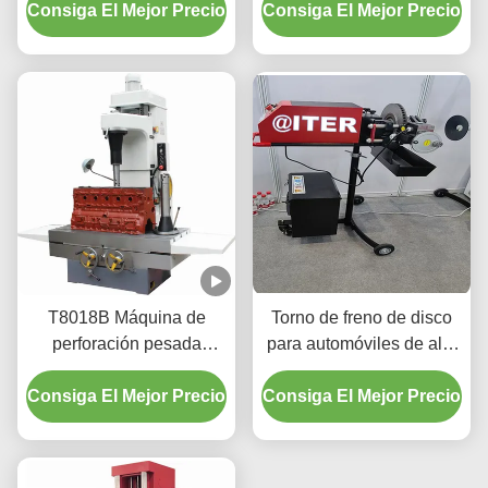
Consiga El Mejor Precio
cilindro
Consiga El Mejor Precio
mantenimiento del
vehículo T2009
T8018B Máquina de
Torno de freno de disco
perforación pesada
para automóviles de alto
3.3/4kw con una interfaz
rendimiento 220v/110v
Consiga El Mejor Precio
fácil de usar
Consiga El Mejor Precio
para taller T2009