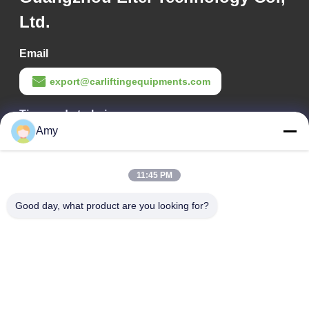
Ltd.
Email
export@carliftingequipments.com
Tiempo de trabajo
Amy
09:00-18:00
Nuestra dirección
11:45 PM
Dirección de la empresa
Good day, what product are you looking for?
Ruta nacional 106, distrito de Huadu, ciudad de Guangzhou
Dirección de la fábrica
Ruta nacional 106, distrito de Huadu, ciudad de Guangzhou
Teléfono
008618588874864