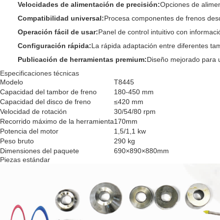
Velocidades de alimentación de precisión:
Opciones de alimen
Compatibilidad universal:
Procesa componentes de frenos desd
Operación fácil de usar:
Panel de control intuitivo con informaci
Configuración rápida:
La rápida adaptación entre diferentes tam
Publicación de herramientas premium:
Diseño mejorado para u
Especificaciones técnicas
Modelo
T8445
Capacidad del tambor de freno
180-450 mm
Capacidad del disco de freno
≤420 mm
Velocidad de rotación
30/54/80 rpm
Recorrido máximo de la herramienta
170mm
Potencia del motor
1,5/1,1 kw
Peso bruto
290 kg
Dimensiones del paquete
690×890×880mm
Piezas estándar