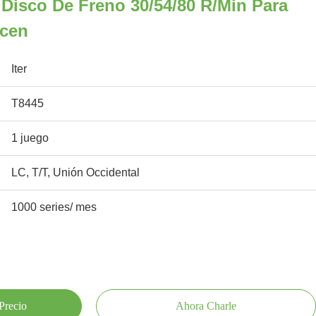
Disco De Freno 30/54/80 R/min Para
icen
Iter
T8445
1 juego
LC, T/T, Unión Occidental
1000 series/ mes
Precio
Ahora Charle