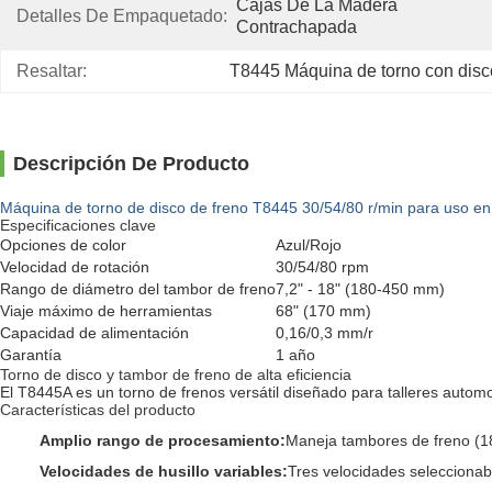
Cajas De La Madera 
Detalles De Empaquetado:
Contrachapada
Resaltar:
T8445 Máquina de torno con disc
Descripción De Producto
Máquina de torno de disco de freno T8445 30/54/80 r/min para uso en 
Especificaciones clave
Opciones de color
Azul/Rojo
Velocidad de rotación
30/54/80 rpm
Rango de diámetro del tambor de freno
7,2" - 18" (180-450 mm)
Viaje máximo de herramientas
68" (170 mm)
Capacidad de alimentación
0,16/0,3 mm/r
Garantía
1 año
Torno de disco y tambor de freno de alta eficiencia
El T8445A es un torno de frenos versátil diseñado para talleres auto
Características del producto
Amplio rango de procesamiento:
Maneja tambores de freno (18
Velocidades de husillo variables:
Tres velocidades seleccionab