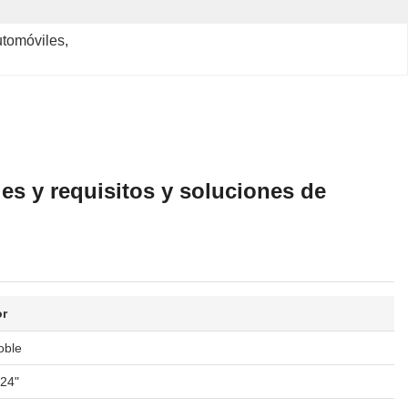
utomóviles
, 
es y requisitos y soluciones de
or
oble
-24"