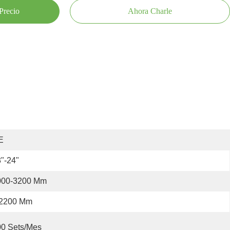
Precio
Ahora Charle
E
"-24"
000-3200 Mm
2200 Mm
00 Sets/mes