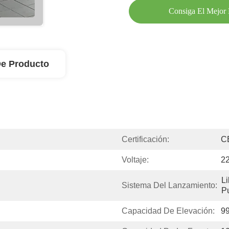
Consiga El Mejor 
De Producto
Certificación:
C
Voltaje:
22
L
Sistema Del Lanzamiento:
P
Capacidad De Elevación:
99