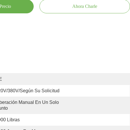
Precio
Ahora Charle
E
0V/380V/según Su Solicitud
iberación Manual En Un Solo 
unto
00 Libras