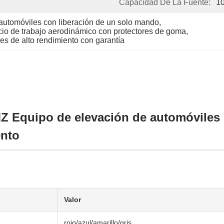
Capacidad De La Fuente:
1
utomóviles con liberación de un solo mando
, 
io de trabajo aerodinámico con protectores de goma
, 
es de alto rendimiento con garantía
Z Equipo de elevación de automóviles c
ento
Valor
rojo/azul/amarillo/gris