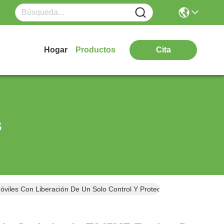
Hogar
Productos
Cita
s
viles Con Liberación De Un Solo Control Y Protectores De Goma De 