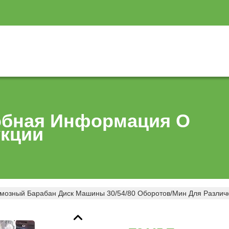
бная Информация О
кции
мозный Барабан Диск Машины 30/54/80 Оборотов/мин Для Различ