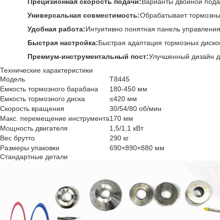
Прецизионная скорость подачи:
Варианты двойной подач
Универсальная совместимость:
Обрабатывает тормозные
Удобная работа:
Интуитивно понятная панель управления
Быстрая настройка:
Быстрая адаптация тормозных диско
Премиум-инструментальный пост:
Улучшенный дизайн д
Технические характеристики
Модель
Т8445
Емкость тормозного барабана
180-450 мм
Емкость тормозного диска
≤420 мм
Скорость вращения
30/54/80 об/мин
Макс. перемещение инструмента
170 мм
Мощность двигателя
1,5/1,1 кВт
Вес брутто
290 кг
Размеры упаковки
690×890×880 мм
Стандартные детали