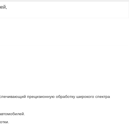
лей
, 
еспечивающий прецизионную обработку широкого спектра
автомобилей.
отки.