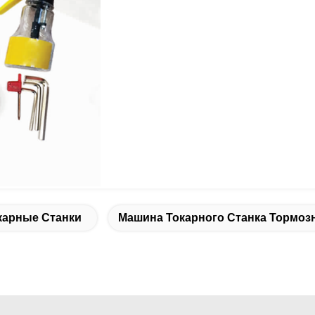
карные Станки
Машина Токарного Станка Тормо