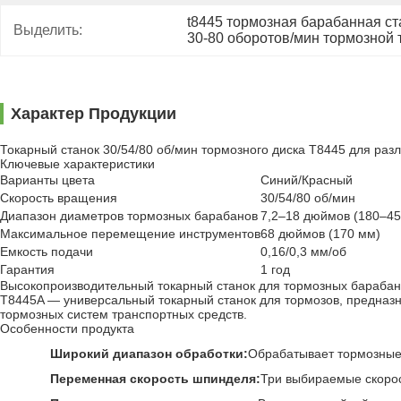
t8445 тормозная барабанная ст
Выделить:
30-80 оборотов/мин тормозной
Характер Продукции
Токарный станок 30/54/80 об/мин тормозного диска Т8445 для ра
Ключевые характеристики
Варианты цвета
Синий/Красный
Скорость вращения
30/54/80 об/мин
Диапазон диаметров тормозных барабанов
7,2–18 дюймов (180–45
Максимальное перемещение инструментов
68 дюймов (170 мм)
Емкость подачи
0,16/0,3 мм/об
Гарантия
1 год
Высокопроизводительный токарный станок для тормозных барабан
T8445A — универсальный токарный станок для тормозов, предна
тормозных систем транспортных средств.
Особенности продукта
Широкий диапазон обработки:
Обрабатывает тормозные 
Переменная скорость шпинделя:
Три выбираемые скорос