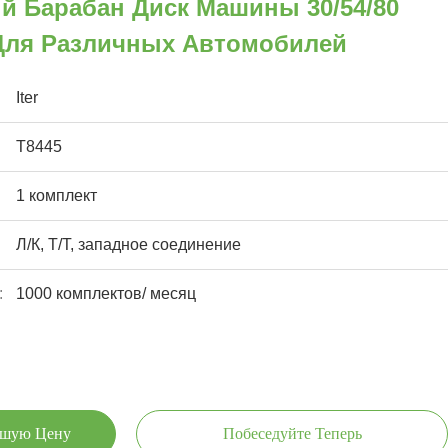
й Барабан Диск Машины 30/54/80
Для Различных Автомобилей
Iter
T8445
1 комплект
Л/К, Т/Т, западное соединение
:
1000 комплектов/ месяц
чшую Цену
Побеседуйте Теперь