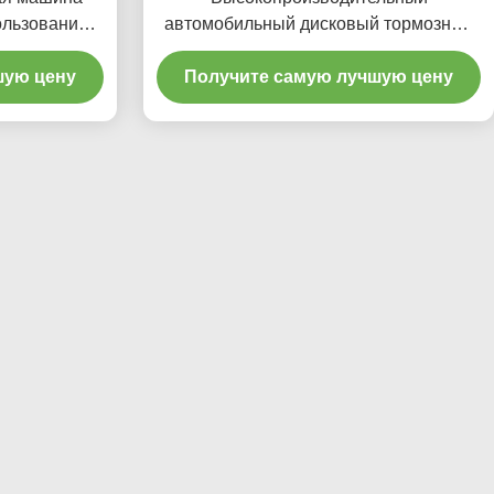
ользовании
автомобильный дисковый тормозный
токарный станк 220v/110v для
шую цену
Получите самую лучшую цену
мастерской T2009