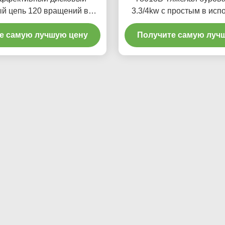
й цепь 120 вращений в
3.3/4kw с простым в исп
ту для технического
интерфейсом
я транспортного средства
е самую лучшую цену
Получите самую луч
T2009