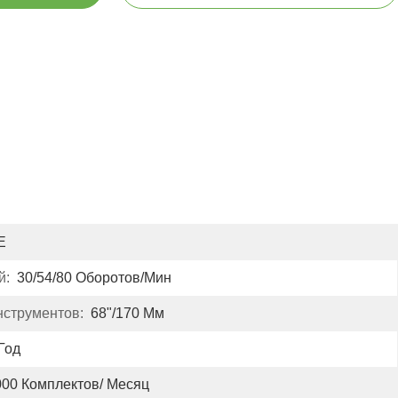
E
й:
30/54/80 Оборотов/мин
струментов:
68"/170 Мм
Год
000 Комплектов/ Месяц