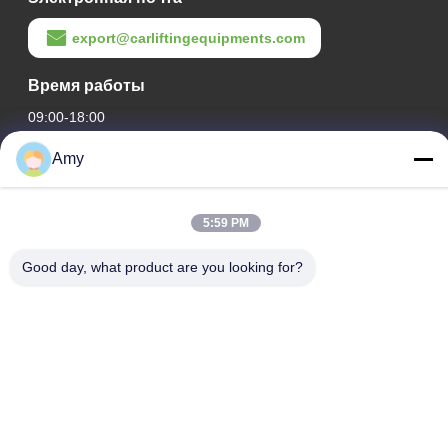
export@carliftingequipments.com
Время работы
09:00-18:00
Amy
Наш адрес
Адрес компании
5:59 PM
Национальная дорога 106, район Хуаду, город Гуанчжоу
Адрес завода
Good day, what product are you looking for?
Национальная дорога 106, район Хуаду, город Гуанчжоу
Телефон
008618588874864