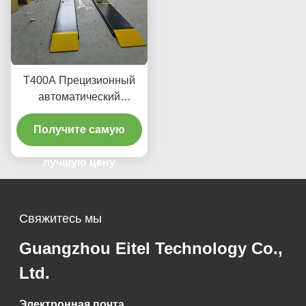
T400A Прецизионный
автоматический
подъемник 380V/220V с
низким профилем
Получите самую
лучшую цену
Свяжитесь мы
Guangzhou Eitel Technology Co.,
Ltd.
Электронная почта