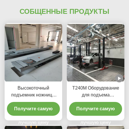
СОБЩЕННЫЕ ПРОДУКТЫ
Высокоточный
T240M Оборудование
подъемник ножницы
для подъема
T400D 4000 кг
автомобилей с двумя
Получите самую
стойками с передовыми
Получите самую
технологиями подъема
лучшую цену
лучшую цену