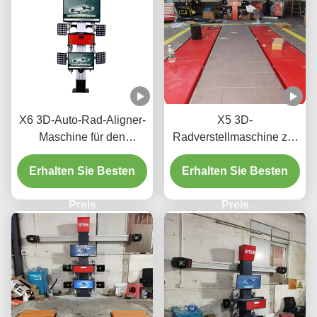
X6 3D-Auto-Rad-Aligner-
X5 3D-
Maschine für den
Radverstellmaschine zur
Automobilladen
Präzisionsregelung von
Erhalten Sie Besten
Erhalten Sie Besten
Reifen
Preis
Preis