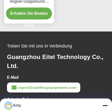
Aligner Doppelschirm
Echtzeit-Tracking und
Erhalten Sie Besten
hochpräzise 3D-
Bildgebung für eine
perfekte Ausrichtung
Preis
Treten Sie mit uns in Verbindung
Guangzhou Eitel Technology Co.,
Ltd.
E-Mail
export@carliftingequipments.com
Arbeits-Zeit
Amy
09:00-18:00