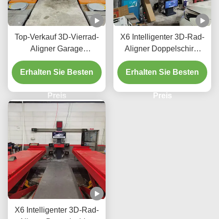
Top-Verkauf 3D-Vierrad-
X6 Intelligenter 3D-Rad-
Aligner Garage
Aligner Doppelschirm
Ausrüstung Alignment-
Echtzeit-Tracking und
Erhalten Sie Besten
Maschine Auto Rad-
Erhalten Sie Besten
hochpräzise 3D-
Alignment
Bildgebung für eine
Reparaturmaschine
Preis
perfekte Ausrichtung
Preis
X6 Intelligenter 3D-Rad-