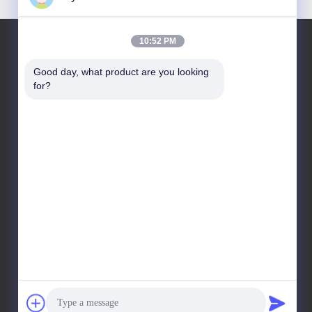
10:52 PM
Good day, what product are you looking 
Notre Adresse
for?
Adresse De L'entreprise
Route Nationale 106, District De Huadu, Ville De Guangzhou
Adresse De L'usine
Route Nationale 106, District De Huadu, Ville De Guangzhou
Téléphone
008618588874864