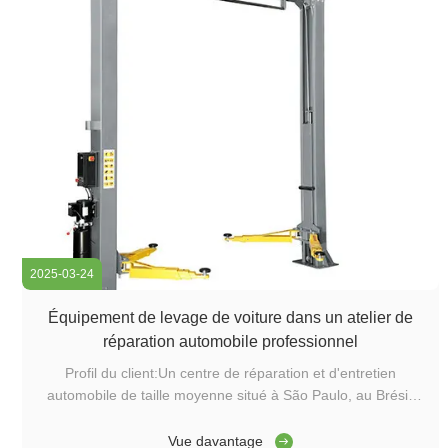
2025-03-24
Équipement de levage de voiture dans un atelier de
réparation automobile professionnel
Profil du client:Un centre de réparation et d'entretien
automobile de taille moyenne situé à São Paulo, au Brésil,
desservant des véhicules privés et commerciaux. Le défi:Le
client avait besoin d'un agent fiable. space-efficient car lifting
Vue davantage