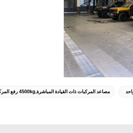
مصاعد المركبات ذات القيادة المباشرة,4500kg رفع المركبات,مصاعد المركبات المطاطية الممتصة للصدمات