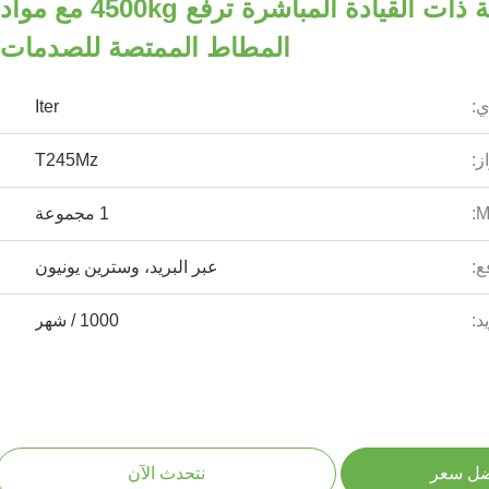
T245MZ المركبة ذات القيادة المباشرة ترفع 4500kg مع مواد
المطاط الممتصة للصدمات
ي:
Iter
ز:
T245Mz
1 مجموعة
ع:
عبر البريد، وسترين يونيون
د:
1000 / شهر
ضل سعر
نتحدث الآن