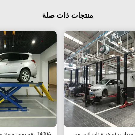
منتجات ذات صلة
T240M معدات رفع عربة ذات اثنين من
T400A رفع مقص مستدا