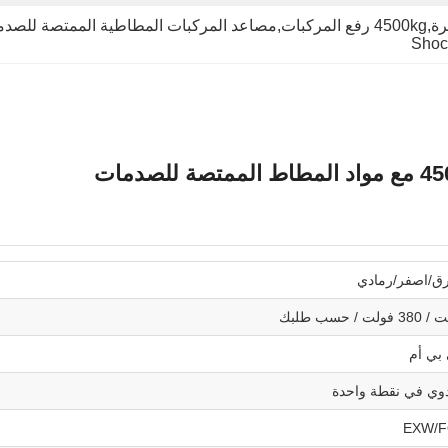
للصدمات
Shoc
رق/اصفر/رمادي
دوي في نقطة واحدة
EXW/F