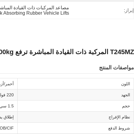
مصاعد المركبات ذات القيادة المباشرة,4500kg رفع المركبات,مصاعد المركبات المطاطية الممتصة 
إبراز:
k Absorbing Rubber Vehicle Lifts
T245MZ المركبة ذات القيادة المباشرة ترفع 4500kg مع مواد المطاط الممتصة للصدمات
مواصفات المنتج
اللون
أحمر/أز
الجهد
220 فولت / 380 فولت / حسب طلبك
حجم
1.5 سي بي أم
نظام الإفراج
إطلاق ي
شروط الدفع
OB/CIF