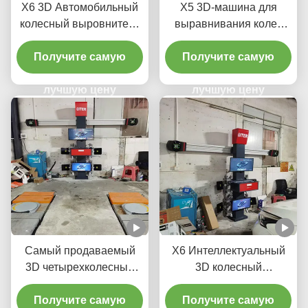
X6 3D Автомобильный
X5 3D-машина для
колесный выровнитель
выравнивания колес
для автомобильного
для точной регулировки
Получите самую
магазина
Получите самую
шин
лучшую цену
лучшую цену
Самый продаваемый
X6 Интеллектуальный
3D четырехколесный
3D колесный
выровнитель Гаража
выравниватель
Получите самую
оборудование
Получите самую
двойных экранов,