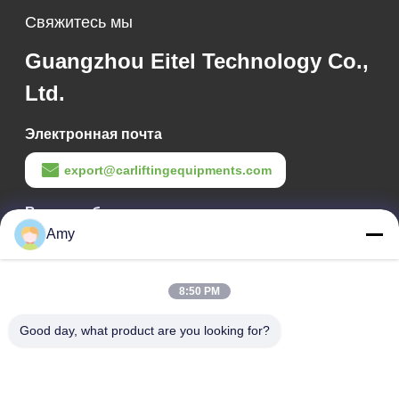
идеального
Свяжитесь мы
выравнивания
Guangzhou Eitel Technology Co.,
Ltd.
Электронная почта
export@carliftingequipments.com
Время работы
Amy
09:00-18:00
Наш адрес
8:50 PM
Адрес компании
Good day, what product are you looking for?
Национальная дорога 106, район Хуаду, город Гуанчжоу
Адрес завода
Национальная дорога 106, район Хуаду, город Гуанчжоу